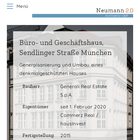
Zum
Menü
Inhalt
springen
Büro- und Geschäftshaus,
Sendlinger Straße München
Generalsanierung und Umbau eines
denkmalgeschützten Hauses
Bauherr
Generali Real Estate
S.p.A.
Eigentümer
seit 1. Februar 2020
Commerz Real /
hausInvest
Fertigstellung
2015